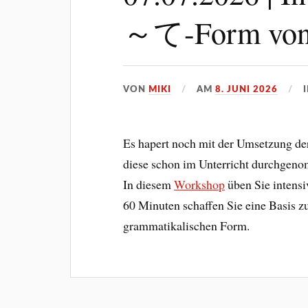
～て-Form von
VON
MIKI
AM
8. JUNI 2026
Es hapert noch mit der Umsetzung d
diese schon im Unterricht durchgeno
In diesem
Workshop
üben Sie intens
60 Minuten schaffen Sie eine Basis z
grammatikalischen Form.