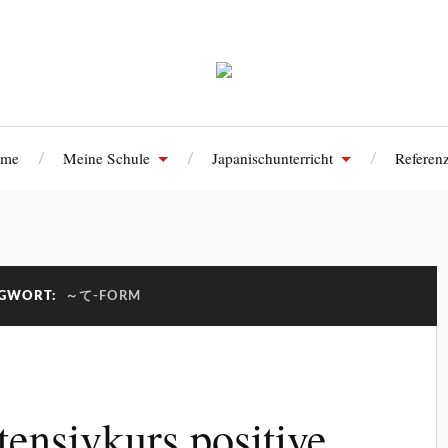
me
Meine Schule
Japanischunterricht
Referen
AGWORT:
～て-FORM
tensivkurs positive