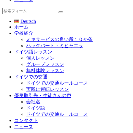
検
索
Deutsch
ホーム
学校紹介
ミキサービスの良い所１０か条
ハックバート・ミヒャエラ
ドイツ語レッスン
個人レッスン
グループレッスン
無料体験レッスン
ドイツでの交通
ドイツでの交通ルールコース
実践に運転レッスン
優良取引先・生徒さんの声
会社名
ドイツ語
ドイツでの交通ルールコース
コンタクト
ニュース