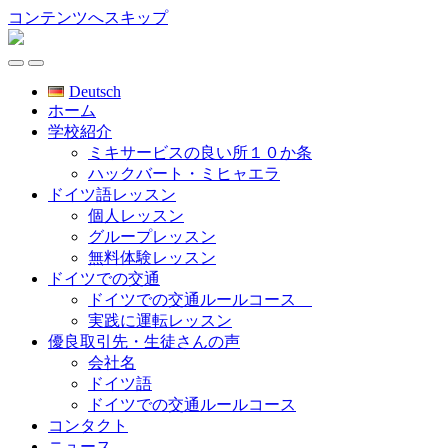
コンテンツへスキップ
ミ
キ
Toggle
Toggle
サ
the
the
Deutsch
mobile
ー
search
ホーム
menu
field
ビ
学校紹介
ス
ミキサービスの良い所１０か条
語
ハックバート・ミヒャエラ
学
ドイツ語レッスン
学
個人レッスン
校
グループレッスン
無料体験レッスン
ドイツでの交通
ドイツでの交通ルールコース
実践に運転レッスン
優良取引先・生徒さんの声
会社名
ドイツ語
ドイツでの交通ルールコース
コンタクト
ニュース