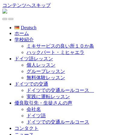
コンテンツへスキップ
ミ
キ
Toggle
Toggle
サ
the
the
Deutsch
mobile
ー
search
ホーム
menu
field
ビ
学校紹介
ス
ミキサービスの良い所１０か条
語
ハックバート・ミヒャエラ
学
ドイツ語レッスン
学
個人レッスン
校
グループレッスン
無料体験レッスン
ドイツでの交通
ドイツでの交通ルールコース
実践に運転レッスン
優良取引先・生徒さんの声
会社名
ドイツ語
ドイツでの交通ルールコース
コンタクト
ニュース