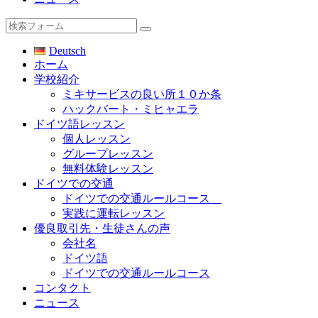
検
索
Deutsch
ホーム
学校紹介
ミキサービスの良い所１０か条
ハックバート・ミヒャエラ
ドイツ語レッスン
個人レッスン
グループレッスン
無料体験レッスン
ドイツでの交通
ドイツでの交通ルールコース
実践に運転レッスン
優良取引先・生徒さんの声
会社名
ドイツ語
ドイツでの交通ルールコース
コンタクト
ニュース